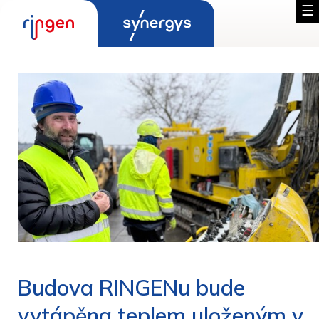
Budova RINGENu bude
vytápěna teplem uloženým v