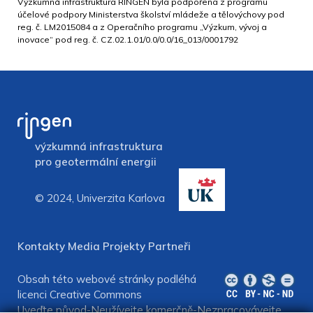
Výzkumná infrastruktura RINGEN byla podpořena z programu
účelové podpory Ministerstva školství mládeže a tělovýchovy pod
reg. č. LM2015084 a z Operačního programu „Výzkum, vývoj a
inovace“ pod reg. č. CZ.02.1.01/0.0/0.0/16_013/0001792
výzkumná infrastruktura
pro geotermální energii
© 2024, Univerzita Karlova
Kontakty
Media
Projekty
Partneři
Obsah této webové stránky podléhá
licenci
Creative Commons
Uveďte původ-Neužívejte komerčně-Nezpracovávejte