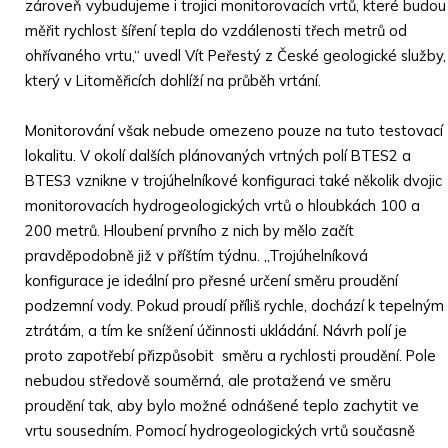
zároveň vybudujeme i trojici monitorovacích vrtů, které budou
měřit rychlost šíření tepla do vzdálenosti třech metrů od
ohřívaného vrtu,“ uvedl Vít Peřestý z České geologické služby,
který v Litoměřicích dohlíží na průběh vrtání.
Monitorování však nebude omezeno pouze na tuto testovací
lokalitu. V okolí dalších plánovaných vrtných polí BTES2 a
BTES3 vznikne v trojúhelníkové konfiguraci také několik dvojic
monitorovacích hydrogeologických vrtů o hloubkách 100 a
200 metrů. Hloubení prvního z nich by mělo začít
pravděpodobně již v příštím týdnu. „Trojúhelníková
konfigurace je ideální pro přesné určení směru proudění
podzemní vody. Pokud proudí příliš rychle, dochází k tepelným
ztrátám, a tím ke snížení účinnosti ukládání. Návrh polí je
proto zapotřebí přizpůsobit směru a rychlosti proudění. Pole
nebudou středově souměrná, ale protažená ve směru
proudění tak, aby bylo možné odnášené teplo zachytit ve
vrtu sousedním. Pomocí hydrogeologických vrtů současně