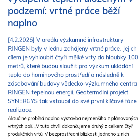
podzemí: vrtné práce běží
naplno
[4.2.2026] V areálu výzkumné infrastruktury
RINGEN byly v lednu zahájeny vrtné práce. Jejich
cílem je vyhloubit čtyři mělké vrty do hloubky 100
metrů, které budou sloužit pro výzkum ukládání
tepla do horninového prostředí a následně k
zásobování budovy vědecko-výzkumného centra
RINGEN tepelnou energií. Geotermální projekt
SYNERGYS tak vstoupil do své první klíčové fáze
realizace.
Aktuálně probíhá naplno výstavba nejmenšího z plánovaných
vrtných polí. „V tuto chvíli dokončujeme druhý z celkem čtyř
produkčních vrtů. V bezprostřední blízkosti jednoho z nich