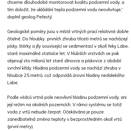
chceme dlouhodobě monitorovat kvalitu podzemní vody, a
tím doložit, že ukládání tepla podzemní vodu neovlivňuje,“
doplnil geolog Peřestý.
Geologické poměry jsou v místě vrtných prací relativně dobře
čitelné. Do hloubky prvních zhruba třiceti metrů se nacházejí
písky, štěrky a jíly související se sedimentací v okolí řeky Labe,
staré maximálně statisíce let. V hlubších vrstvách se pak
objevují sto milionů let staré slínovce a pískovce z období
svrchní křídy. Hladina podzemní vody se nachází zhruba v
hloubce 25 metrů, což odpovídá úrovni hladiny nedalekého
Labe.
Podle vědců vrtná pole neovlivní hladinu podzemní vody, ani
její režim na okolních pozemcích. V rámci systému se totiž
voda z vrtů nebude čerpat. Očekávána je pouze
zanedbatelná změna teploty v bezprostředním okolí vrtů
(první metry).