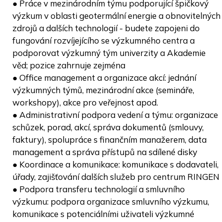
● Práce v mezinárodním týmu podporující špičkový
výzkum v oblasti geotermální energie a obnovitelných
zdrojů a dalších technologií - budete zapojeni do
fungování rozvíjejícího se výzkumného centra a
podporovat výzkumný tým univerzity a Akademie
věd; pozice zahrnuje zejména
● Office management a organizace akcí: jednání
výzkumných týmů, mezinárodní akce (semináře,
workshopy), akce pro veřejnost apod.
● Administrativní podpora vedení a týmu: organizace
schůzek, porad, akcí, správa dokumentů (smlouvy,
faktury), spolupráce s finančním manažerem, data
management a správa přístupů na sdílené disky
● Koordinace a komunikace: komunikace s dodavateli,
úřady, zajišťování dalších služeb pro centrum RINGEN
● Podpora transferu technologií a smluvního
výzkumu: podpora organizace smluvního výzkumu,
komunikace s potenciálními uživateli výzkumné