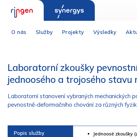
O nás
Služby
Projekty
Výsledky
Akt
Laboratorní zkoušky pevnostn
jednoosého a trojosého stavu 
Laboratorní stanovení vybraných mechanických pa
pevnostně-deformačního chování za různých fyzik
Popis služby
Jednoosé zkoušky (