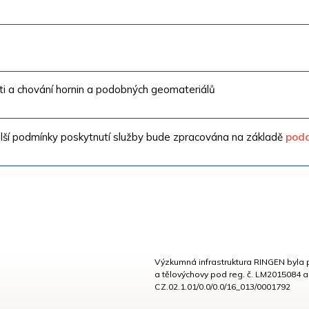
ti a chování hornin a podobných geomateriálů
pod
lší podmínky poskytnutí služby bude zpracována na základě
Výzkumná infrastruktura RINGEN byla
a tělovýchovy pod reg. č. LM2015084 a
CZ.02.1.01/0.0/0.0/16_013/0001792