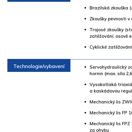
Brazilská zkouška (
Zkoušky pevnosti v 
Trojosé zkoušky (st
zatěžování, osově e
Cyklické zatěžování
Technologie/vybavení
Servohydraulický z
hornin (max. síla 2
Vysokotlaká triaxi
a kaskádovou regul
Mechanický lis ZWIC
Mechanický lis FP 1
Mechanický lis FPZ 
za ohybu