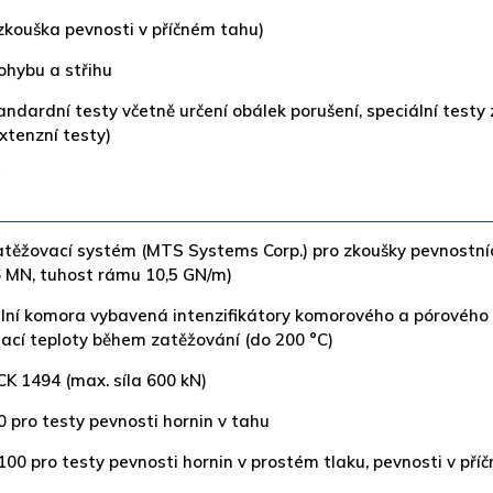
zkouška pevnosti v příčném tahu)
ohybu a střihu
andardní testy včetně určení obálek porušení, speciální testy
xtenzní testy)
atěžovací systém (MTS Systems Corp.) pro zkoušky pevnostníc
,6 MN, tuhost rámu 10,5 GN/m)
ální komora vybavená intenzifikátory komorového a pórového 
ací teploty během zatěžování (do 200 °C)
K 1494 (max. síla 600 kN)
0 pro testy pevnosti hornin v tahu
100 pro testy pevnosti hornin v prostém tlaku, pevnosti v pří