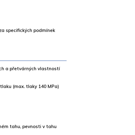
 za specifických podmínek
h a přetvárných vlastností
tlaku (max. tlaky 140 MPa)
čném tahu, pevnosti v tahu