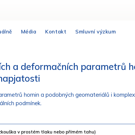
uálně
Média
Kontakt
Smluvní výzkum
ích a deformačních parametrů h
napjatosti
rametrů hornin a podobných geomateriálů i komplexn
álních podmínek.
zkouška v prostém tlaku nebo přímém tahu)